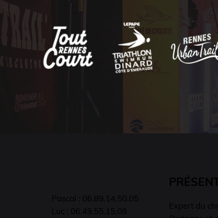
PRÉSEN
Pascal : 06.89.14.50.05
Expert du ch
Luc : 06.49.55.15.08