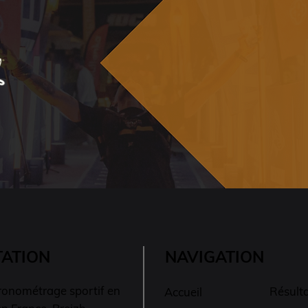
TATION
NAVIGATION
ronométrage sportif en
Résult
Accueil