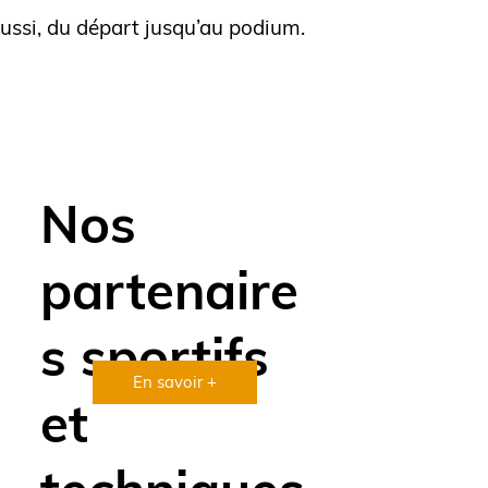
éussi, du départ jusqu’au podium.
Nos
partenaire
s sportifs
En savoir +
et