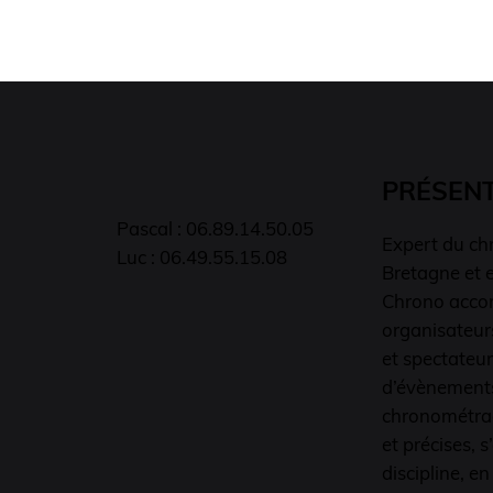
PRÉSEN
Pascal : 06.89.14.50.05
Expert du ch
Luc : 06.49.55.15.08
Bretagne et e
Chrono acco
organisateur
et spectateur
d’évènements
chronométrag
et précises, 
discipline, e