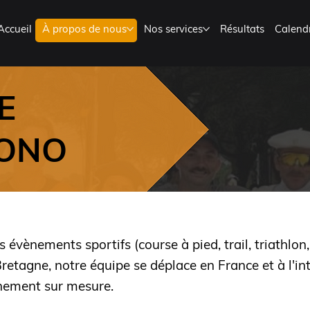
Accueil
À propos de nous
Nos services
Résultats
Calendr
E
RONO
vènements sportifs (course à pied, trail, triathlo
retagne, notre équipe se déplace en France et à l'int
nement sur mesure.