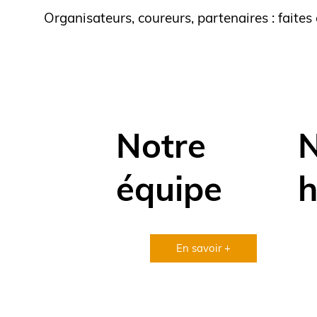
Organisateurs, coureurs, partenaires : faite
Notre
N
équipe
h
En savoir +