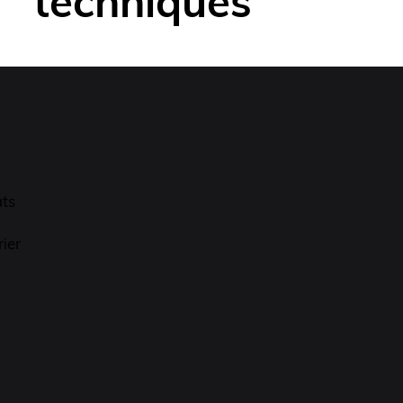
techniques
ats
ier