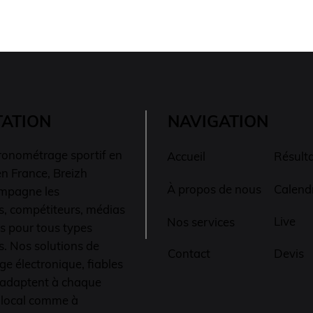
TATION
NAVIGATION
ronométrage sportif en
Résult
Accueil
n France, Breizh
Calendr
À propos de nous
mpagne les
s, compétiteurs, médias
Live
Nos services
s pour tous types
. Nos solutions de
Contact
Devis
e électronique, fiables
s’adaptent à chaque
n local comme à